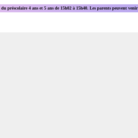
 du préscolaire 4 ans et 5 ans de 15h02 à 15h40. Les parents peuvent venir c