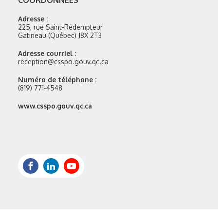
COORDONNÉES
Adresse :
225, rue Saint-Rédempteur
Gatineau (Québec) J8X 2T3
Adresse courriel :
reception@csspo.gouv.qc.ca
Numéro de téléphone :
(819) 771-4548
Site
www.csspo.gouv.qc.ca
web
:
Facebook
LinkedIn
Youtube